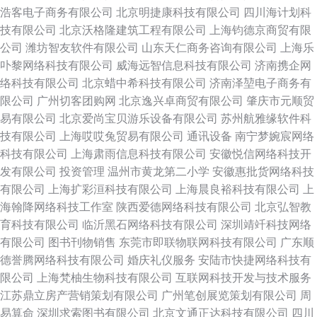
浩客电子商务有限公司
北京明捷康科技有限公司
四川海计划科
技有限公司
北京沃格隆建筑工程有限公司
上海钧德京商贸有限
公司
潍坊智友软件有限公司
山东天仁商务咨询有限公司
上海乐
卟黎网络科技有限公司
威海远智信息科技有限公司
济南携企网
络科技有限公司
北京蜡中希科技有限公司
济南泽堃电子商务有
限公司
广州切客团购网
北京逸兴卓商贸有限公司
肇庆市元顺贸
易有限公司
北京爱尚宝贝游乐设备有限公司
苏州航雅缘软件科
技有限公司
上海哎哎兔贸易有限公司
通讯设备
南宁梦婉宸网络
科技有限公司
上海肃雨信息科技有限公司
安徽悦信网络科技开
发有限公司
投资管理
温州市黄龙第二小学
安徽惠批货网络科技
有限公司
上海扩彩洹科技有限公司
上海晨良裕科技有限公司
上
海翰降网络科技工作室
陕西爱德网络科技有限公司
北京弘智教
育科技有限公司
临沂黑石网络科技有限公司
深圳靖竏科技网络
有限公司
图书刊物销售
东莞市即联物联网科技有限公司
广东顺
德誉腾网络科技有限公司
婚庆礼仪服务
安陆市快捷网络科技有
限公司
上海梵柚生物科技有限公司
互联网科技开发与技术服务
江苏鼎立房产营销策划有限公司
广州笔创展览策划有限公司
周
易算命
深圳求索图书有限公司
北京文通正达科技有限公司
四川